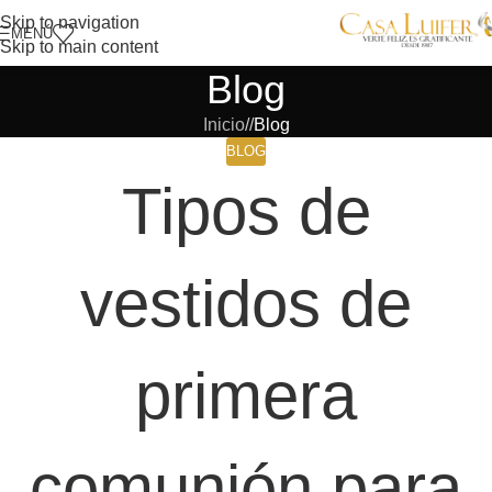
Skip to navigation
MENÚ
Skip to main content
Blog
Inicio
/
Blog
BLOG
Tipos de
vestidos de
primera
comunión para