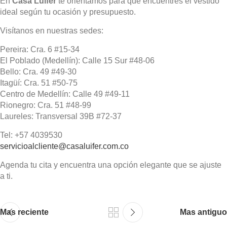
En
Casa Luifer
te orientamos para que encuentres el vestido
ideal según tu ocasión y presupuesto.
Visítanos en nuestras sedes:
Pereira: Cra. 6 #15-34
El Poblado (Medellín): Calle 15 Sur #48-06
Bello: Cra. 49 #49-30
Itagüí: Cra. 51 #50-75
Centro de Medellín: Calle 49 #49-11
Rionegro: Cra. 51 #48-99
Laureles: Transversal 39B #72-37
Tel: +57 4039530
servicioalcliente@casaluifer.com.co
Agenda tu cita y encuentra una opción elegante que se ajuste
a ti.
Mas reciente
Mas antiguo