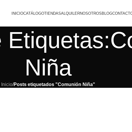
INICIO
CATÁLOGO
TIENDAS
ALQUILER
NOSOTROS
BLOG
CONTACT
e Etiquetas:
Niña
Inicio
/
Posts etiquetados "Comunión Niña"