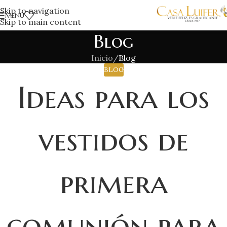
Skip to navigation
MENÚ
Skip to main content
Blog
Inicio
/
Blog
BLOG
Ideas para los
vestidos de
primera
comunión para