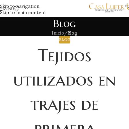
Skip to navigation
MENÚ
Skip to main content
Blog
Inicio
/
Blog
BLOG
Tejidos
utilizados en
trajes de
primera