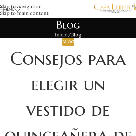
Skip to navigation
MENÚ
Skip to main content
Blog
Inicio
/
Blog
BLOG
Consejos para
elegir un
vestido de
quinceañera de