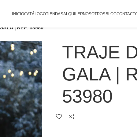
INICIO
CATÁLOGO
TIENDAS
ALQUILER
NOSOTROS
BLOG
CONTACT
GALA | REF: 53980
TRAJE 
GALA | 
53980