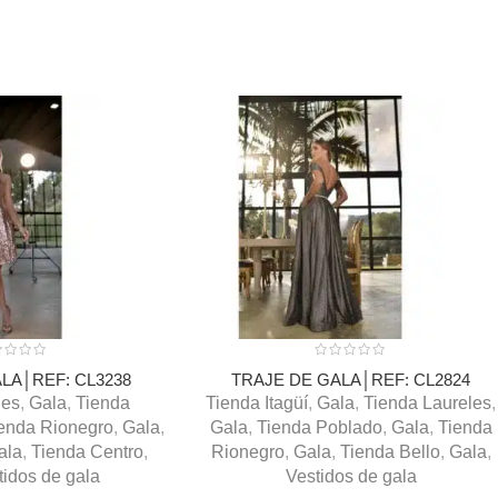
LA│REF: CL3238
TRAJE DE GALA│REF: CL2824
les
,
Gala
,
Tienda
Tienda Itagüí
,
Gala
,
Tienda Laureles
,
enda Rionegro
,
Gala
,
Gala
,
Tienda Poblado
,
Gala
,
Tienda
ala
,
Tienda Centro
,
Rionegro
,
Gala
,
Tienda Bello
,
Gala
,
tidos de gala
Vestidos de gala