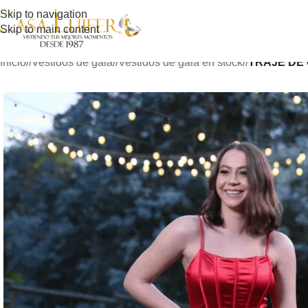
Skip to navigation
Skip to main content
Inicio
/
Vestidos de gala
/
Vestidos de gala en stock
/
TRAJE DE 