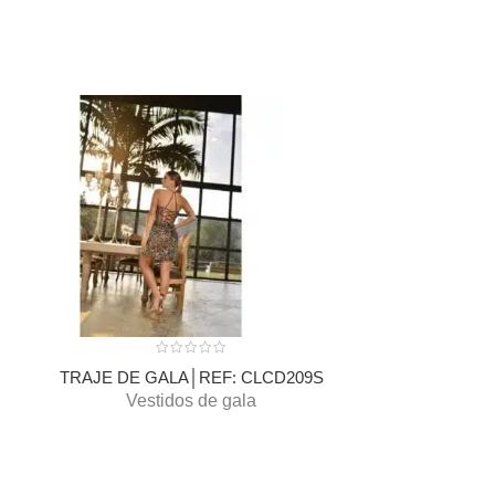
TRAJE DE GALA│REF: CLCD209S
TRAJE DE 
Vestidos de gala
Ves