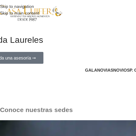
Skip to navigation
Skip to main content
da Laureles
da una asesoría ➙
GALA
NOVIAS
NOVIOS
P.
er
Conoce nuestras sedes