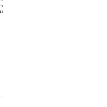
to
le