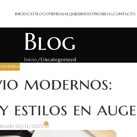
INICIO
CATÁLOGO
TIENDAS
ALQUILER
NOSOTROS
BLOG
CONTACTO
Blog
Inicio
/
Uncategorized
EGORIZED
vio modernos:
y estilos en auge
0
tivado 03/11/2025