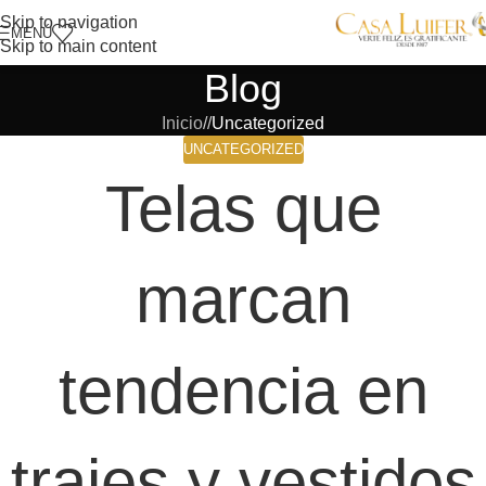
Skip to navigation
MENÚ
Skip to main content
Blog
Inicio
/
Uncategorized
UNCATEGORIZED
Telas que
marcan
tendencia en
trajes y vestidos