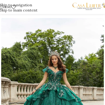
Skip to navigation
MENÚ
Skip to main content
Inicio
/
Tienda Poblado
/
Quinceañeras