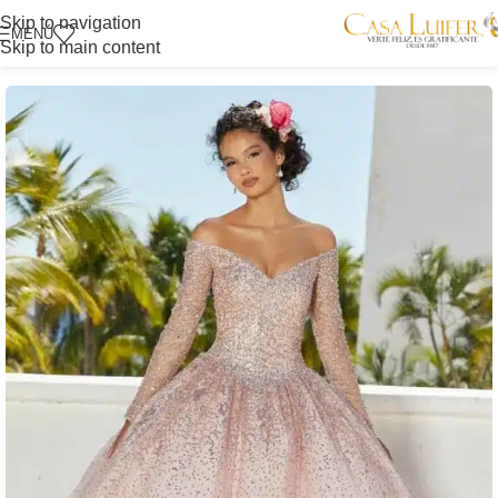
Skip to navigation
MENÚ
Skip to main content
Inicio
/
Tienda Centro
/
Quinceañeras