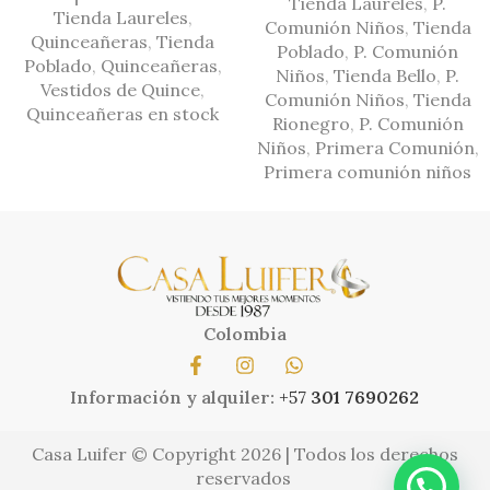
Tienda Laureles
,
P.
Tienda Laureles
,
Comunión Niños
,
Tienda
Quinceañeras
,
Tienda
Poblado
,
P. Comunión
Poblado
,
Quinceañeras
,
Niños
,
Tienda Bello
,
P.
Vestidos de Quince
,
Comunión Niños
,
Tienda
Quinceañeras en stock
Rionegro
,
P. Comunión
Niños
,
Primera Comunión
,
Primera comunión niños
Colombia
Información y alquiler:
+57
301 7690262
Casa Luifer © Copyright 2026 | Todos los derechos
reservados