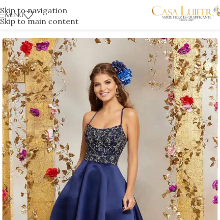
Skip to navigation
MENÚ
Skip to main content
Inicio
/
Tienda Laureles
/
Quinceañeras