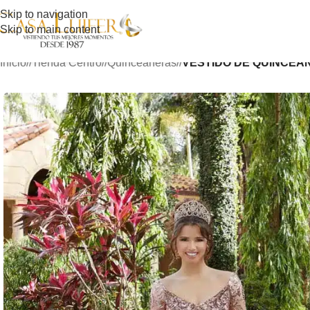
Skip to navigation
Skip to main content
Inicio
/
Tienda Centro
/
Quinceañeras
/
VESTIDO DE QUINCEAÑ