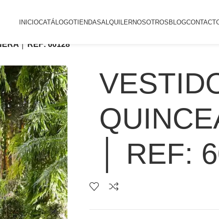
INICIO
CATÁLOGO
TIENDAS
ALQUILER
NOSOTROS
BLOG
CONTACT
ERA │ REF: 60128
VESTID
QUINCE
│ REF: 