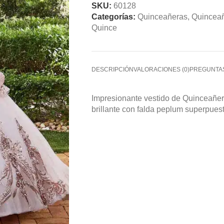
SKU:
60128
Categorías:
Quinceañeras
,
Quinceañ
Quince
DESCRIPCIÓN
VALORACIONES (0)
PREGUNTA
Impresionante vestido de Quinceañera
brillante con falda peplum superpuest