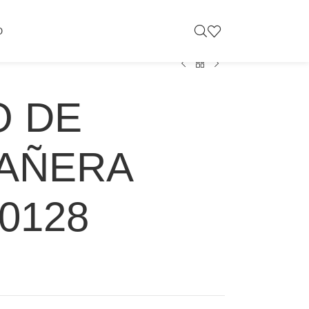
O
O DE
AÑERA
60128