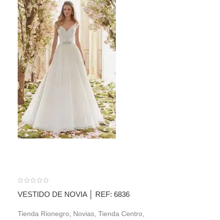
VESTIDO DE NOVIA │ REF: 6836
VESTIDO DE NO
Tienda Rionegro
,
Novias
,
Tienda Centro
,
Tienda Poblado
,