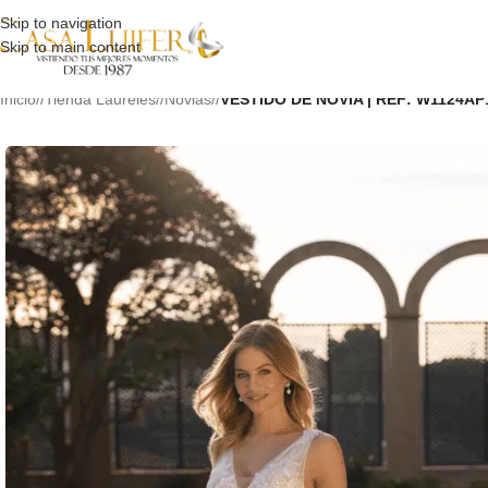
Skip to navigation
Skip to main content
Inicio
/
Tienda Laureles
/
Novias
/
VESTIDO DE NOVIA | REF: W1124AP