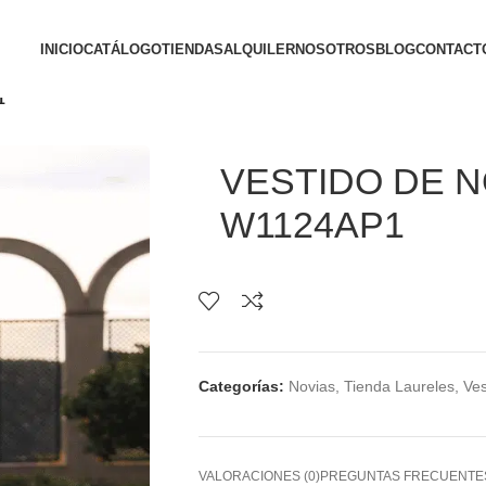
INICIO
CATÁLOGO
TIENDAS
ALQUILER
NOSOTROS
BLOG
CONTACT
1
VESTIDO DE NO
W1124AP1
Categorías:
Novias
,
Tienda Laureles
,
Ves
VALORACIONES (0)
PREGUNTAS FRECUENTE