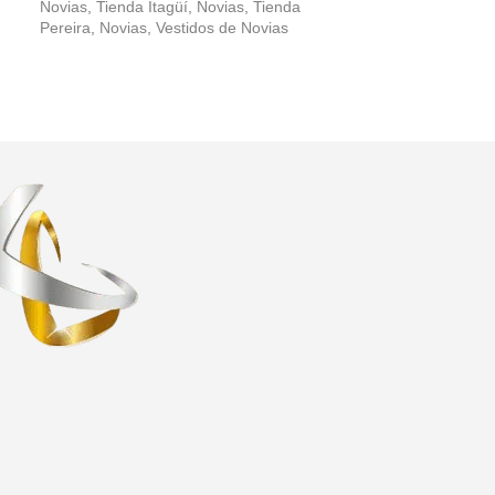
Novias
,
Tienda Itagüí
,
Novias
,
Tienda
Novias
,
Vestidos
Pereira
,
Novias
,
Vestidos de Novias