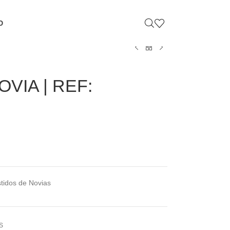
O
VIA | REF:
tidos de Novias
S