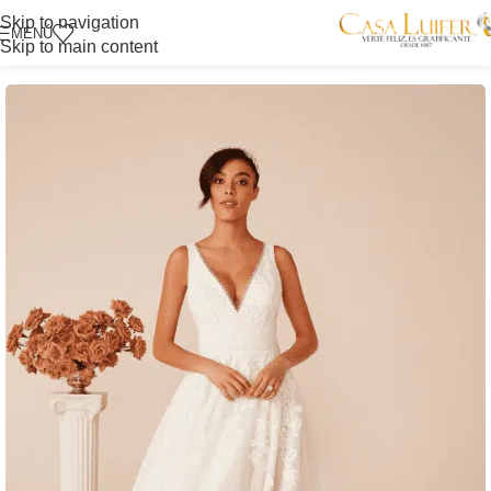
Skip to navigation
MENÚ
Skip to main content
Inicio
/
Tienda Itagüí
/
Novias