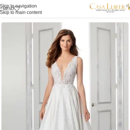
Skip to navigation
MENÚ
Skip to main content
Inicio
/
Tienda Itagüí
/
Novias