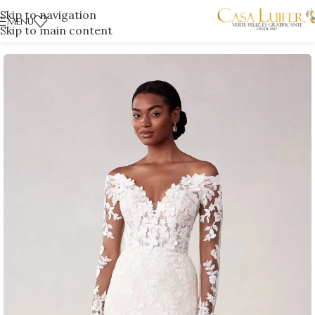
Skip to navigation
MENÚ
Skip to main content
Inicio
/
Tienda Poblado
/
Novias