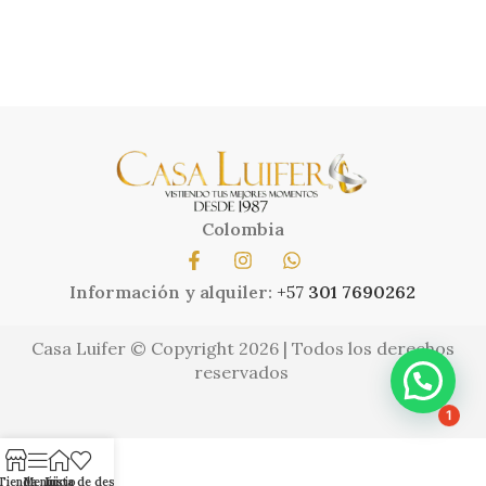
Colombia
Información y alquiler:
+57
301 7690262
Casa Luifer © Copyright 2026 | Todos los derechos
reservados
1
Tienda
Menú
Inicio
Lista de deseos