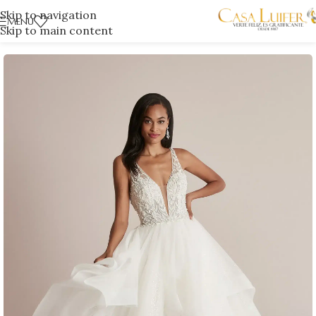
Skip to navigation
MENÚ
Skip to main content
Inicio
/
Tienda Poblado
/
Novias