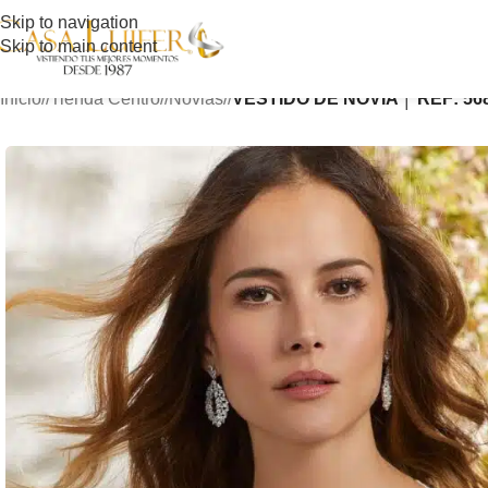
Skip to navigation
Skip to main content
Inicio
/
Tienda Centro
/
Novias
/
VESTIDO DE NOVIA │ REF: 56