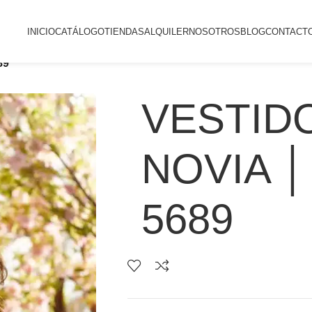
INICIO
CATÁLOGO
TIENDAS
ALQUILER
NOSOTROS
BLOG
CONTACT
89
VESTID
NOVIA │
5689