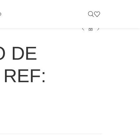
O
O DE
 REF: