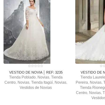
VESTIDO DE NOVIA │ REF: 3235
VESTIDO DE N
Tienda Poblado
,
Novias
,
Tienda
Tienda Laurel
Centro
,
Novias
,
Tienda Itagüí
,
Novias
,
Pereira
,
Novias
,
Vestidos de Novias
Tienda Rioneg
Centro
,
Novias
,
T
Vestido