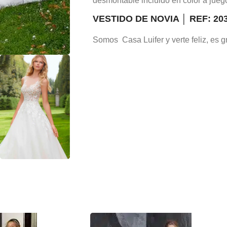
desmontable incluido en color a jueg
VESTIDO DE NOVIA │ REF: 20
Somos Casa Luifer y verte feliz, es gr