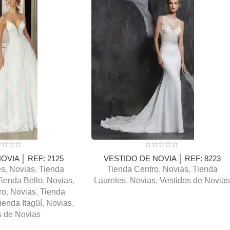
OVIA │ REF: 2125
VESTIDO DE NOVIA │ REF: 8223
es
,
Novias
,
Tienda
Tienda Centro
,
Novias
,
Tienda
Tienda Bello
,
Novias
,
Laureles
,
Novias
,
Vestidos de Novia
ro
,
Novias
,
Tienda
ienda Itagüí
,
Novias
,
s de Novias