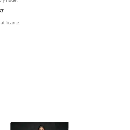
o y nude.
37
atificante.