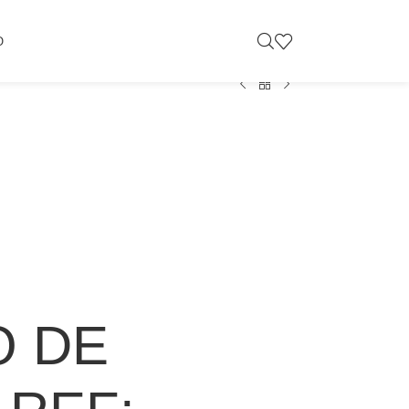
O
O DE