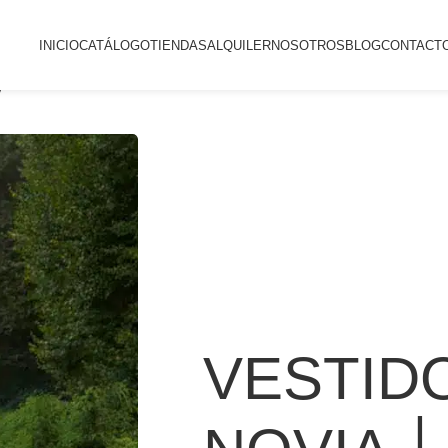
INICIO
CATÁLOGO
TIENDAS
ALQUILER
NOSOTROS
BLOG
CONTACT
7
VESTID