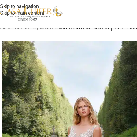
Skip to navigation
Skip to main content
Inicio
/
Tienda Itagüí
/
Novias
/
VESTIDO DE NOVIA │ REF: 203