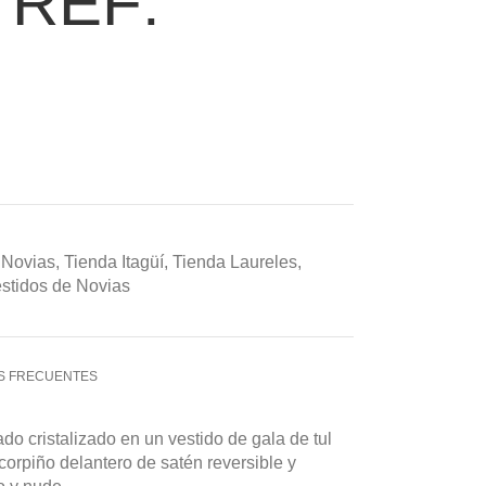
 REF:
Novias
,
Tienda Itagüí
,
Tienda Laureles
,
stidos de Novias
S FRECUENTES
o cristalizado en un vestido de gala de tul
 corpiño delantero de satén reversible y