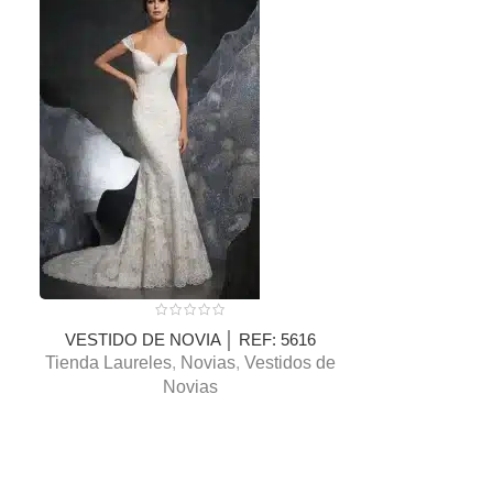
VESTIDO DE NOVIA │ REF: 5616
VESTIDO DE
Tienda Laureles
,
Novias
,
Vestidos de
Tienda Ce
s
Novias
Laureles
,
Nov