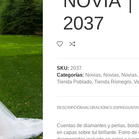
NOVIA │
2037
SKU:
2037
Categorías:
Novias
,
Novias
,
Novias
,
Tienda Poblado
,
Tienda Rionegro
,
Ve
DESCRIPCIÓN
VALORACIONES (0)
PREGUNTA
Cuentas de diamantes y perlas, bordad
en capas sobre tul brillante. Forro de