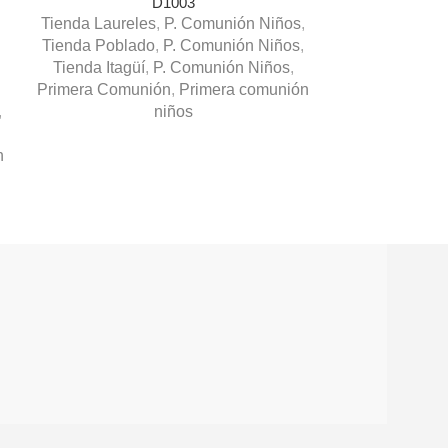
D1003
Tienda Laureles
,
P. Comunión Niños
,
Tienda Poblado
,
P. Comunión Niños
,
VESTIDO DE
Tienda Itagüí
,
P. Comunión Niños
,
Tienda Ce
Primera Comunión
,
Primera comunión
Laureles
,
Nov
,
niños
n