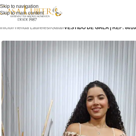
Skip to navigation
Skip to main content
Inicio
/
Tienda Laureles
/
Gala
/
VESTIDO DE GALA | REF: 801