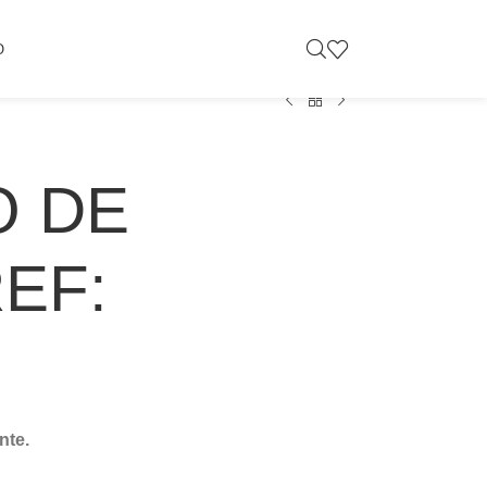
O
O DE
REF:
nte.