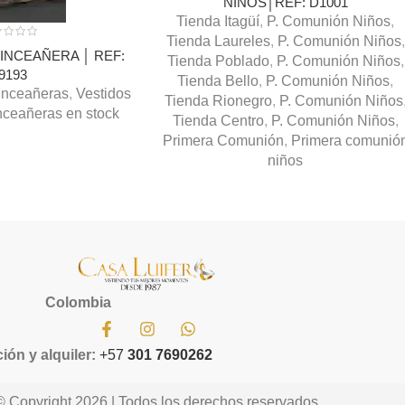
NIÑOS│REF: D1001
Tienda Itagüí
,
P. Comunión Niños
,
Tienda Laureles
,
P. Comunión Niños
,
INCEAÑERA │ REF:
Tienda Poblado
,
P. Comunión Niños
,
9193
Tienda Bello
,
P. Comunión Niños
,
inceañeras
,
Vestidos
Tienda Rionegro
,
P. Comunión Niños
nceañeras en stock
Tienda Centro
,
P. Comunión Niños
,
Primera Comunión
,
Primera comunió
niños
Colombia
ión y alquiler:
+57
301 7690262
© Copyright 2026 | Todos los derechos reservados