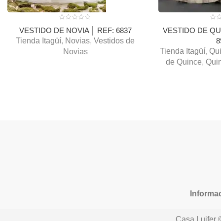
VESTIDO DE NOVIA │ REF: 6837
VESTIDO DE QU
Tienda Itagüí
,
Novias
,
Vestidos de
8
Tienda Itagüí
,
Qu
Novias
de Quince
,
Qui
Informac
Casa Luifer 