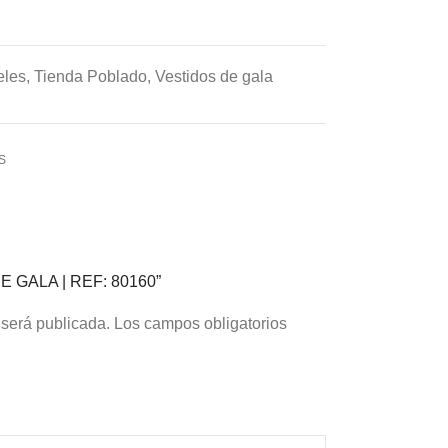
eles
,
Tienda Poblado
,
Vestidos de gala
S
DE GALA | REF: 80160”
 será publicada.
Los campos obligatorios