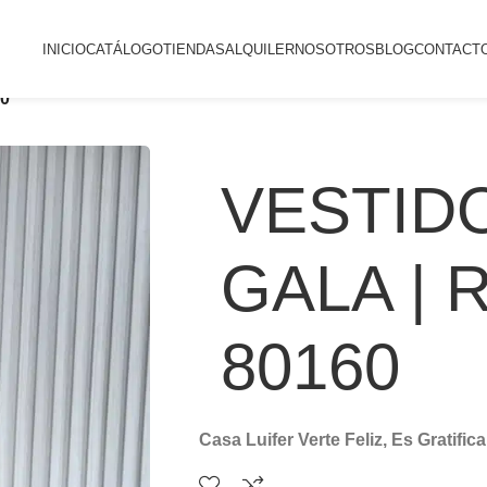
INICIO
CATÁLOGO
TIENDAS
ALQUILER
NOSOTROS
BLOG
CONTACT
60
VESTID
GALA | 
80160
Casa Luifer Verte Feliz, Es Gratifica