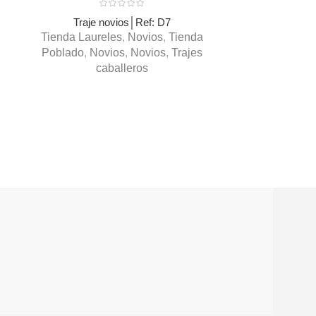
Traje novios│Ref: D7
Tienda Laureles
,
Novios
,
Tienda
Poblado
,
Novios
,
Novios
,
Trajes
caballeros
VESTIDO DE
Tienda Per
Rionegro
,
N
Novias
,
Ti
Vest