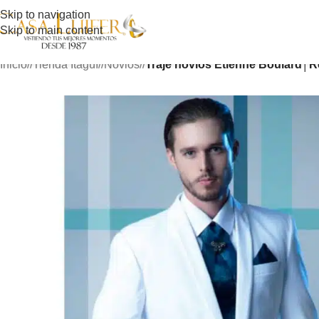
Skip to navigation
Skip to main content
Inicio
/
Tienda Itagüí
/
Novios
/
Traje novios Etienne Boulard│R