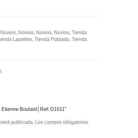
Novios
,
Novios
,
Novios
,
Novios
,
Tienda
ienda Laureles
,
Tienda Poblado
,
Tienda
S
os Etienne Boulard│Ref: D1011”
 será publicada.
Los campos obligatorios