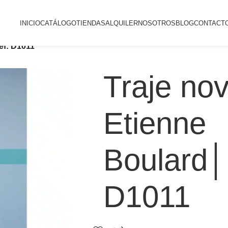
INICIO
CATÁLOGO
TIENDAS
ALQUILER
NOSOTROS
BLOG
CONTACT
ef: D1011
Traje nov
Etienne
Boulard│
D1011