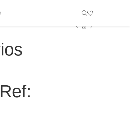
O
ios
Ref: