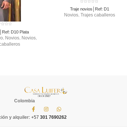
Traje novios│Ref: D1
Novios
,
Trajes caballeros
s│Ref: D10 Plata
ro
,
Novios
,
Novios
,
caballeros
Colombia
ión y alquiler:
+57
301 7690262