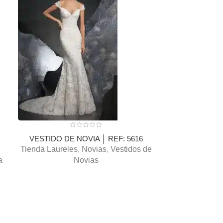
VESTIDO DE NOVIA │ REF: 5616
VESTIDO DE
,
Tienda Laureles
,
Novias
,
Vestidos de
Tienda Bell
a
Novias