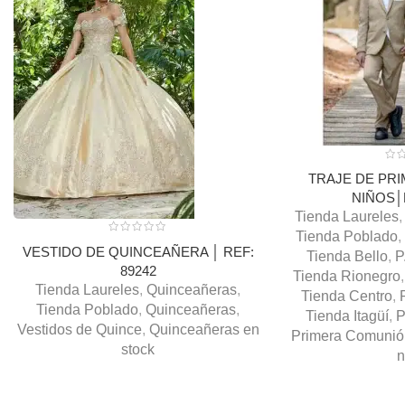
TRAJE DE PR
NIÑOS│
Tienda Laureles
,
Tienda Poblado
,
VESTIDO DE QUINCEAÑERA │ REF:
Tienda Bello
,
P
89242
Tienda Rionegro
,
Tienda Laureles
,
Quinceañeras
,
Tienda Centro
,
Tienda Poblado
,
Quinceañeras
,
Tienda Itagüí
,
P
Vestidos de Quince
,
Quinceañeras en
Primera Comunió
stock
n