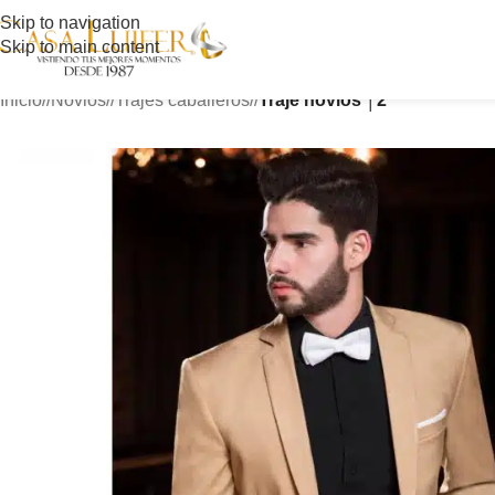
Skip to navigation
Skip to main content
Inicio
/
Novios
/
Trajes caballeros
/
Traje novios │2