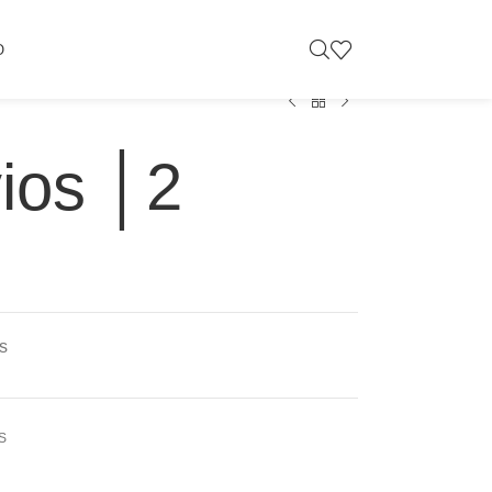
O
vios │2
s
S