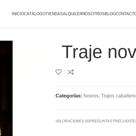
INICIO
CATÁLOGO
TIENDAS
ALQUILER
NOSOTROS
BLOG
CONTACT
Traje no
Categorías:
Novios
,
Trajes caballero
VALORACIONES (0)
PREGUNTAS FRECUENTE