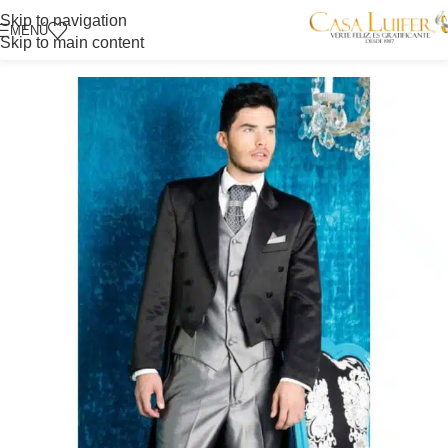
Skip to navigation
MENÚ
Skip to main content
Inicio
/
Tienda Itagüí
/
Novios