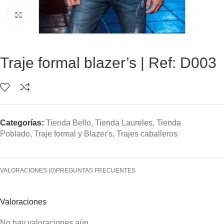
Clic para ampliar
Traje formal blazer’s | Ref: D003
Categorías:
Tienda Bello
,
Tienda Laureles
,
Tienda
Poblado
,
Traje formal y Blazer's
,
Trajes caballeros
VALORACIONES (0)
PREGUNTAS FRECUENTES
Valoraciones
No hay valoraciones aún.