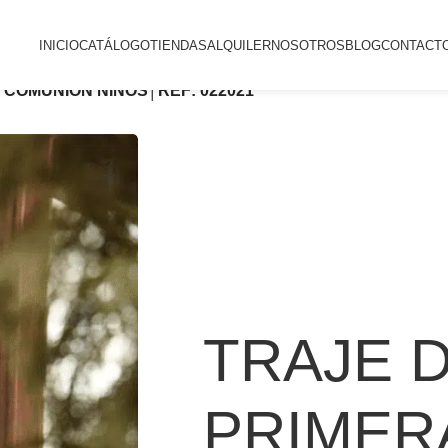
INICIO
CATÁLOGO
TIENDAS
ALQUILER
NOSOTROS
BLOG
CONTACT
 COMUNIÓN NIÑOS│REF: 022021
TRAJE 
PRIMER