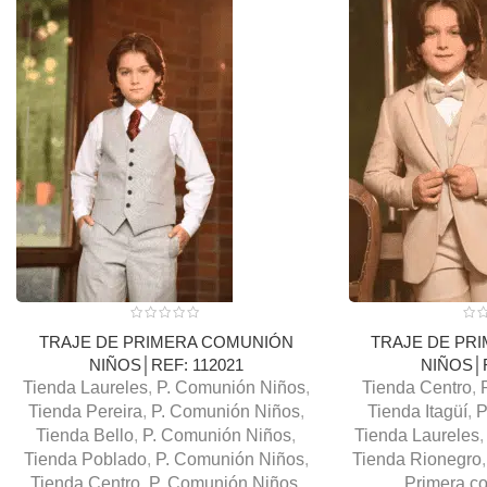
TRAJE DE PRIMERA COMUNIÓN
TRAJE DE PR
NIÑOS│REF: 112021
NIÑOS│R
Tienda Laureles
,
P. Comunión Niños
,
Tienda Centro
,
Tienda Pereira
,
P. Comunión Niños
,
Tienda Itagüí
,
P
Tienda Bello
,
P. Comunión Niños
,
Tienda Laureles
,
Tienda Poblado
,
P. Comunión Niños
,
Tienda Rionegro
,
Tienda Centro
,
P. Comunión Niños
,
Primera c