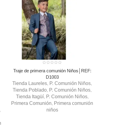
Traje de primera comunión Niños│REF:
D1003
Tienda Laureles
,
P. Comunión Niños
,
Tienda Poblado
,
P. Comunión Niños
,
VESTIDO DE 
Tienda Itagüí
,
P. Comunión Niños
,
Primera Comunión
,
Primera comunión
Tienda Lau
,
niños
Tienda Pob
Tienda Bello
,
n
Rionegro
,
Q
Centro
,
Quinc