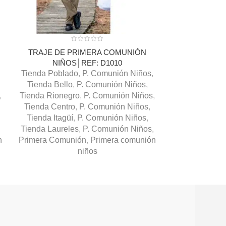
TRAJE DE PRIMERA COMUNIÓN
Traje de Prim
NIÑOS│REF: D1010
Tienda Poblado
,
P. Comunión Niños
,
Primera Comu
Tienda Bello
,
P. Comunión Niños
,
,
Tienda Rionegro
,
P. Comunión Niños
,
Tienda Centro
,
P. Comunión Niños
,
Tienda Itagüí
,
P. Comunión Niños
,
Tienda Laureles
,
P. Comunión Niños
,
n
Primera Comunión
,
Primera comunión
niños