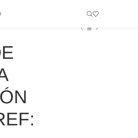
O
DE
A
IÓN
REF: