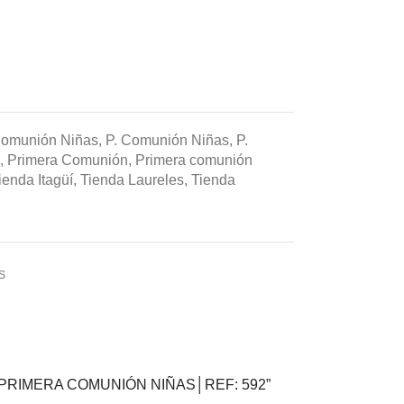
Comunión Niñas
,
P. Comunión Niñas
,
P.
,
Primera Comunión
,
Primera comunión
ienda Itagüí
,
Tienda Laureles
,
Tienda
S
 DE PRIMERA COMUNIÓN NIÑAS│REF: 592”