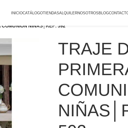
INICIO
CATÁLOGO
TIENDAS
ALQUILER
NOSOTROS
BLOG
CONTACT
 COMUNIÓN NIÑAS│REF: 592
TRAJE 
PRIMER
COMUN
NIÑAS│