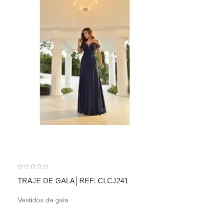
TRAJE DE GALA│REF: CLCJ241
TRAJE DE GAL
Vestidos de gala
Tienda Centro
,
G
Tienda Laureles
,
Gala
,
Vestidos d