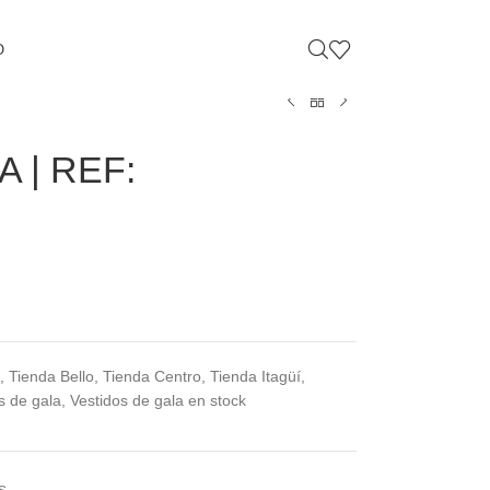
O
 | REF:
,
Tienda Bello
,
Tienda Centro
,
Tienda Itagüí
,
s de gala
,
Vestidos de gala en stock