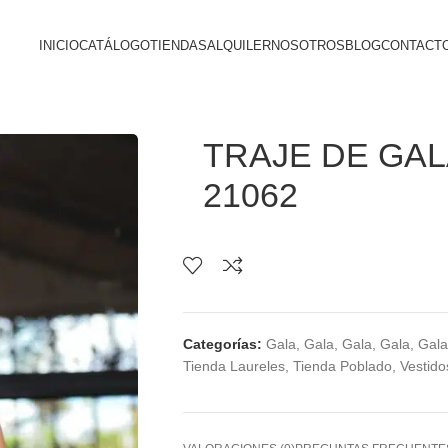
INICIO
CATÁLOGO
TIENDAS
ALQUILER
NOSOTROS
BLOG
CONTACT
TRAJE DE GALA
21062
Categorías:
Gala
,
Gala
,
Gala
,
Gala
,
Gala
Tienda Laureles
,
Tienda Poblado
,
Vestido