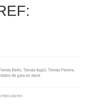
REF:
Tienda Bello
,
Tienda Itagüí
,
Tienda Pereira
,
stidos de gala en stock
S FRECUENTES