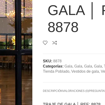
GALA │ 
8878
SKU:
8878
Categorías:
Gala
,
Gala
,
Gala
,
Gala
,
Tienda Poblado
,
Vestidos de gala
,
Ve
DESCRIPCIÓN
VALORACIONES (0)
PREGUNTA
TRAJE DE GALA │ REF: 8878