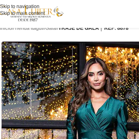
Skip to navigation
Skip to main content
Inicio
/
Tienda Itagüí
/
Gala
/
TRAJE DE GALA │ REF: 8878