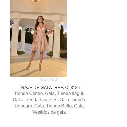
TRAJE DE
Tienda Cent
Gala
,
Tienda 
Poblado
,
G
TRAJE DE GALA│REF: CL3126
Tienda Centro
,
Gala
,
Tienda Itagüí
,
Gala
,
Tienda Laureles
,
Gala
,
Tienda
Rionegro
,
Gala
,
Tienda Bello
,
Gala
,
Vestidos de gala