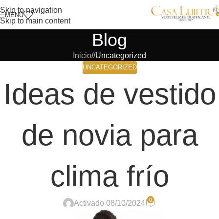
Skip to navigation
MENÚ
Skip to main content
Blog
Inicio
/
Uncategorized
UNCATEGORIZED
Ideas de vestido
de novia para
clima frío
0
Activado 08/10/2024