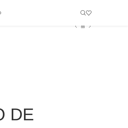
O
O DE