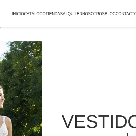
INICIO
CATÁLOGO
TIENDAS
ALQUILER
NOSOTROS
BLOG
CONTACT
5
VESTID