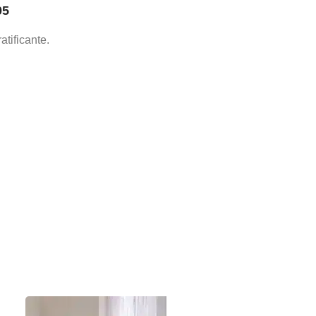
05
atificante.