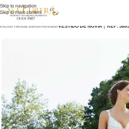
Skip to navigation
Skip to main content
Inicio
/
Tienda Bello
/
Novias
/
VESTIDO DE NOVIA │ REF: 580