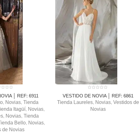
OVIA │ REF: 6911
VESTIDO DE NOVIA │ REF: 6861
do
,
Novias
,
Tienda
Tienda Laureles
,
Novias
,
Vestidos de
ienda Itagüí
,
Novias
,
Novias
es
,
Novias
,
Tienda
Tienda Bello
,
Novias
,
s de Novias