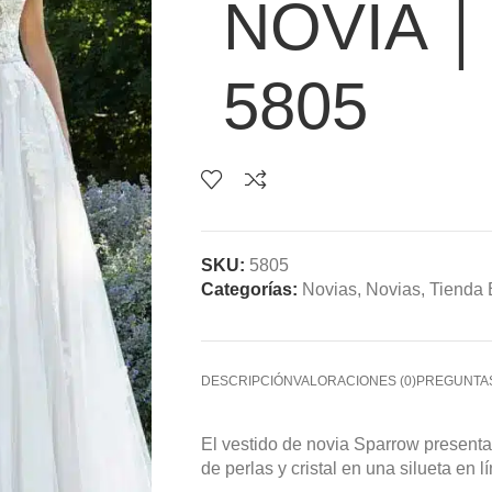
NOVIA │
5805
SKU:
5805
Categorías:
Novias
,
Novias
,
Tienda 
DESCRIPCIÓN
VALORACIONES (0)
PREGUNTA
El vestido de novia Sparrow present
de perlas y cristal en una silueta en l