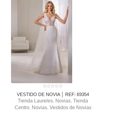
VESTIDO DE NOVIA │ REF: 69354
VESTIDO DE
Tienda Laureles
,
Novias
,
Tienda
Tienda Ita
Centro
,
Novias
,
Vestidos de Novias
Laureles
,
Nov