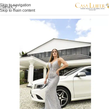
Skip to navigation
MENÚ
Skip to main content
Inicio
/
Vestidos de gala