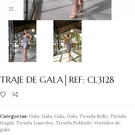
Clic para ampliar
TRAJE DE GALA│REF: CL3128
Categorías:
Gala
,
Gala
,
Gala
,
Gala
,
Tienda Bello
,
Tienda
Itagüí
,
Tienda Laureles
,
Tienda Poblado
,
Vestidos de
gala