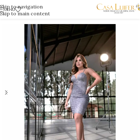
Skip to navigation
MENÚ
Skip to main content
Inicio
/
Tienda Itagüí
/
Gala