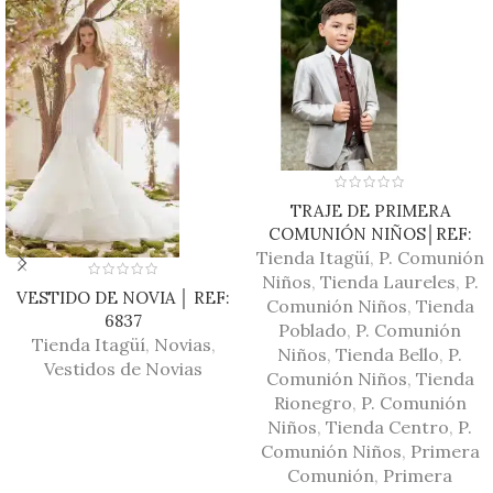
TRAJE DE PRIMERA
COMUNIÓN NIÑOS│REF:
Tienda Itagüí
D1001
,
P. Comunión
Niños
,
Tienda Laureles
,
P.
VESTIDO DE NOVIA │ REF:
Comunión Niños
,
Tienda
6837
Poblado
,
P. Comunión
Tienda Itagüí
,
Novias
,
Niños
,
Tienda Bello
,
P.
Vestidos de Novias
Comunión Niños
,
Tienda
Rionegro
,
P. Comunión
Niños
,
Tienda Centro
,
P.
Comunión Niños
,
Primera
Comunión
,
Primera