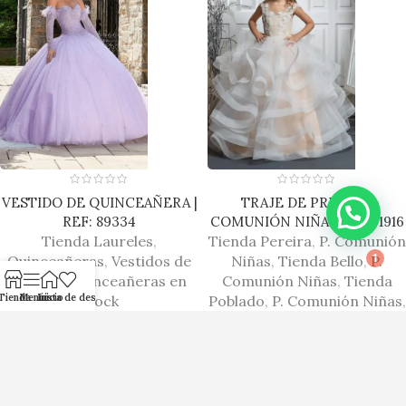
VESTIDO DE QUINCEAÑERA |
TRAJE DE PRIMERA
REF: 89334
COMUNIÓN NIÑAS│REF: 1916
1
Tienda Laureles
,
Tienda Pereira
,
P. Comunión
Quinceañeras
,
Vestidos de
Niñas
,
Tienda Bello
,
P.
Quince
,
Quinceañeras en
Comunión Niñas
,
Tienda
Tienda
Menú
Inicio
Lista de deseos
stock
Poblado
,
P. Comunión Niñas
,
Tienda Centro
,
P. Comunión
Niñas
,
Tienda Rionegro
,
P.
Comunión Niñas
,
Tienda
Itagüí
,
P. Comunión Niñas
,
Tienda Laureles
,
P.