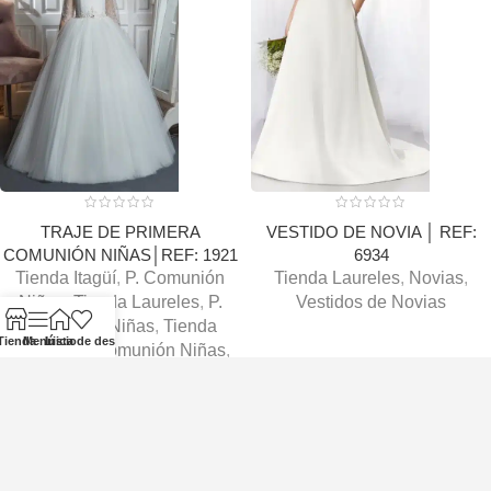
TRAJE DE PRIMERA
VESTIDO DE NOVIA │ REF:
COMUNIÓN NIÑAS│REF: 1921
6934
Tienda Itagüí
,
P. Comunión
Tienda Laureles
,
Novias
,
Niñas
,
Tienda Laureles
,
P.
Vestidos de Novias
Comunión Niñas
,
Tienda
Tienda
Menú
Inicio
Lista de deseos
Pereira
,
P. Comunión Niñas
,
Tienda Bello
,
P. Comunión
Niñas
,
Tienda Poblado
,
P.
Comunión Niñas
,
Tienda
Centro
,
P. Comunión Niñas
,
Tienda Rionegro
,
P. Comunión