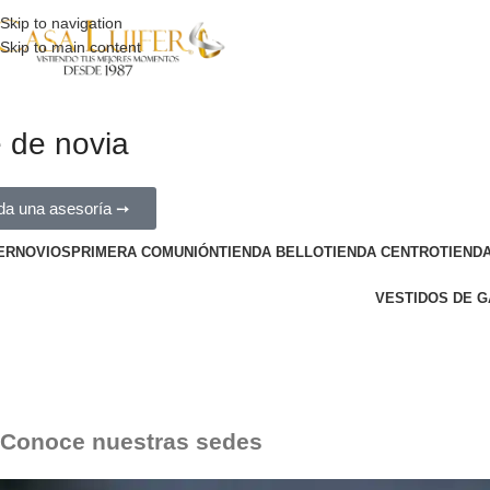
Skip to navigation
Skip to main content
e de novia
da una asesoría ➙
ER
NOVIOS
PRIMERA COMUNIÓN
TIENDA BELLO
TIENDA CENTRO
TIENDA
VESTIDOS DE G
er
Conoce nuestras sedes