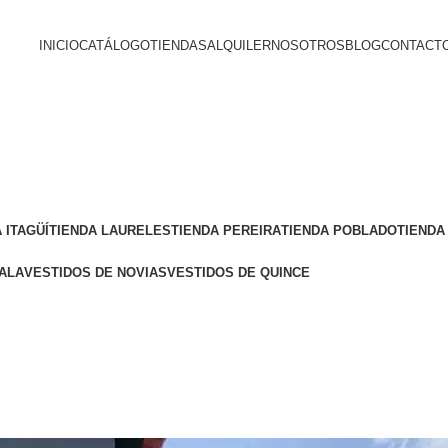
INICIO
CATÁLOGO
TIENDAS
ALQUILER
NOSOTROS
BLOG
CONTACT
 ITAGÜÍ
TIENDA LAURELES
TIENDA PEREIRA
TIENDA POBLADO
TIENDA
ALA
VESTIDOS DE NOVIAS
VESTIDOS DE QUINCE