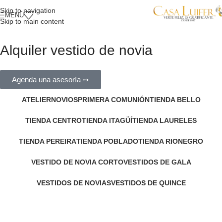
Skip to navigation
MENÚ
Skip to main content
Alquiler vestido de novia
Agenda una asesoría ➙
ATELIER
NOVIOS
PRIMERA COMUNIÓN
TIENDA BELLO
TIENDA CENTRO
TIENDA ITAGÜÍ
TIENDA LAURELES
TIENDA PEREIRA
TIENDA POBLADO
TIENDA RIONEGRO
VESTIDO DE NOVIA CORTO
VESTIDOS DE GALA
VESTIDOS DE NOVIAS
VESTIDOS DE QUINCE
← Volver