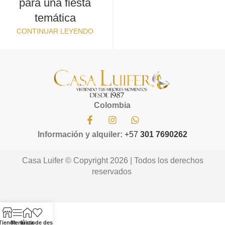
para una fiesta
temática
CONTINUAR LEYENDO
Colombia
Información y alquiler:
+57
301 7690262
Casa Luifer © Copyright 2026 | Todos los derechos
reservados
Tienda
Menú
Inicio
Lista de deseos