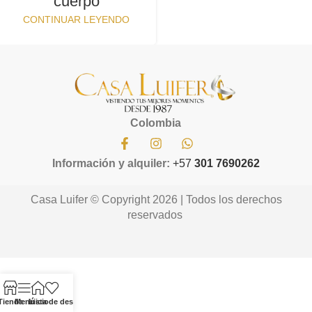
cuerpo
CONTINUAR LEYENDO
Colombia
Información y alquiler:
+57
301 7690262
Casa Luifer © Copyright 2026 | Todos los derechos
reservados
Tienda
Menú
Inicio
Lista de deseos