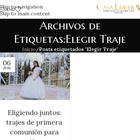
Skip to navigation
MENÚ
Skip to main content
Archivos de
Etiquetas:Elegir Traje
Inicio
/
Posts etiquetados "Elegir Traje"
06
JUN
Eligiendo juntos:
trajes de primera
comunión para