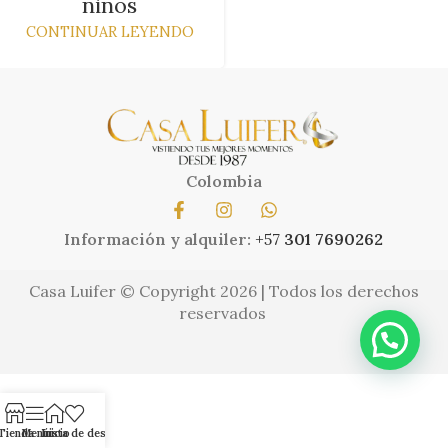
niños
CONTINUAR LEYENDO
Colombia
Información y alquiler:
+57
301 7690262
Casa Luifer © Copyright 2026 | Todos los derechos
reservados
Tienda
Menú
Inicio
Lista de deseos