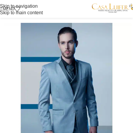
Skip to navigation
MENÚ
Skip to main content
Inicio
/
Tienda Itagüí
/
Novios