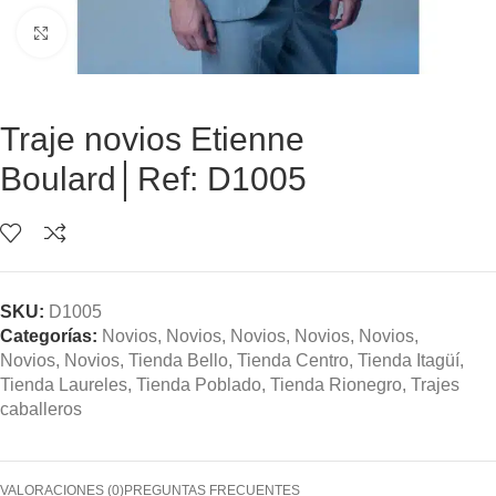
Clic para ampliar
Traje novios Etienne
Boulard│Ref: D1005
SKU:
D1005
Categorías:
Novios
,
Novios
,
Novios
,
Novios
,
Novios
,
Novios
,
Novios
,
Tienda Bello
,
Tienda Centro
,
Tienda Itagüí
,
Tienda Laureles
,
Tienda Poblado
,
Tienda Rionegro
,
Trajes
caballeros
VALORACIONES (0)
PREGUNTAS FRECUENTES