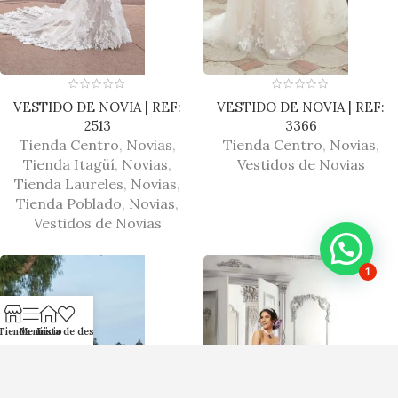
VESTIDO DE NOVIA | REF:
VESTIDO DE NOVIA | REF:
2513
3366
Tienda Centro
,
Novias
,
Tienda Centro
,
Novias
,
Tienda Itagüí
,
Novias
,
Vestidos de Novias
Tienda Laureles
,
Novias
,
Tienda Poblado
,
Novias
,
Vestidos de Novias
1
Tienda
Menú
Inicio
Lista de deseos