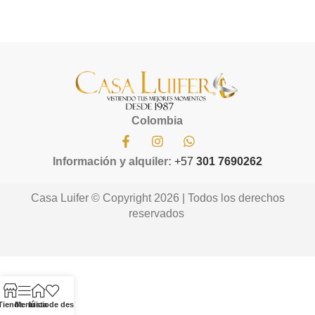
Colombia
Información y alquiler:
+57
301 7690262
Casa Luifer © Copyright 2026 | Todos los derechos
reservados
Tienda
Menú
Inicio
Lista de deseos