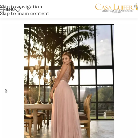
Skip to navigation
MENÚ
Skip to main content
Inicio
/
Vestidos de gala