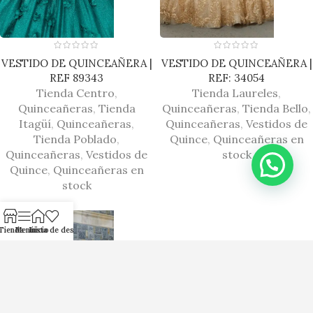
VESTIDO DE QUINCEAÑERA |
VESTIDO DE QUINCEAÑERA |
REF 89343
REF: 34054
Tienda Centro
,
Tienda Laureles
,
Quinceañeras
,
Tienda
Quinceañeras
,
Tienda Bello
,
Itagüí
,
Quinceañeras
,
Quinceañeras
,
Vestidos de
Tienda Poblado
,
Quince
,
Quinceañeras en
Quinceañeras
,
Vestidos de
stock
Quince
,
Quinceañeras en
1
stock
Tienda
Menú
Inicio
Lista de deseos