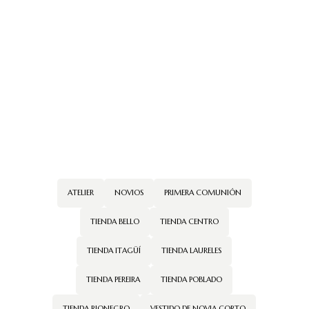
vestidos de
quince en
medellin
ATELIER
NOVIOS
PRIMERA COMUNIÓN
TIENDA BELLO
TIENDA CENTRO
TIENDA ITAGÜÍ
TIENDA LAURELES
TIENDA PEREIRA
TIENDA POBLADO
TIENDA RIONEGRO
VESTIDO DE NOVIA CORTO